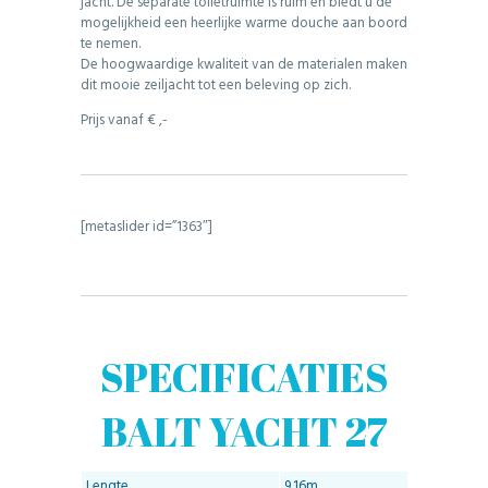
jacht. De separate toiletruimte is ruim en biedt u de
mogelijkheid een heerlijke warme douche aan boord
te nemen.
De hoogwaardige kwaliteit van de materialen maken
dit mooie zeiljacht tot een beleving op zich.
Prijs vanaf € ,-
[metaslider id=”1363″]
SPECIFICATIES
BALT YACHT 27
Lengte
9.16m