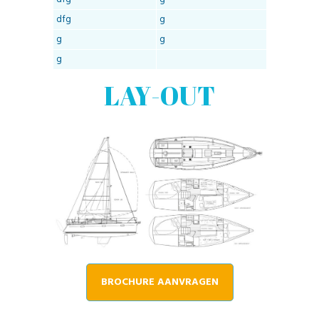
dfg
g
g
g
g
LAY-OUT
BROCHURE AANVRAGEN