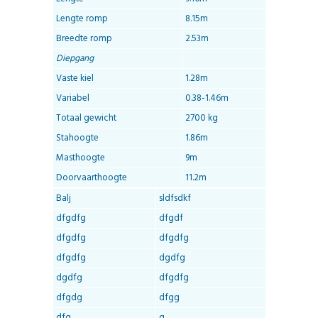
Lengte romp
8.15m
Breedte romp
2.53m
Diepgang
Vaste kiel
1.28m
Variabel
0.38-1.46m
Totaal gewicht
2700 kg
Stahoogte
1.86m
Masthoogte
9m
Doorvaarthoogte
11.2m
Balj
sldfsdkf
dfgdfg
dfgdf
dfgdfg
dfgdfg
dfgdfg
dgdfg
dgdfg
dfgdfg
dfgdg
dfgg
dfg
g