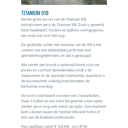
TITANIUM 918
Na het grote succes van de Titanium 818,
introduceren we u de Titanium 918. Zoals u gewend
bent; kwalitatief, modern en tijdloos vormgegeven,
een ware lust voor het oog.
De gedachte achter het ontwerp van de 918 is het
creëren van een dubbeldeks jacht met veel
gebruiksmogelijkheden, en dat is geslaagd!
Alle ruimte aan boord is optimaal benut voor uw
plezier en comfort. Benedendeks vindt u de
slaapruimte en de separate toiletruimte, waardoor u
de bovenruimte volledig kunt benutten als
leefruimte overdag.
De boot is standaard voorzien van 3 slaaphutten,
maar 2 hutten en een extra bergruimte is een optie.
Verder zijn er nog vele extra’s als optie. Qua motoren
kunt u kiezen tussen de Yanmar inboard motor of
een van de buitenboordmotoren.
Prijs vaarklaar vanaf € 124.618,- incl. BTW.