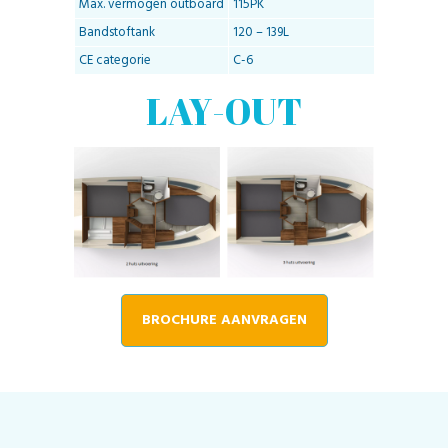
Max. vermogen outboard
115PK
Bandstoftank
120 – 139L
CE categorie
C-6
LAY-OUT
BROCHURE AANVRAGEN