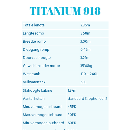
TITANIUM 918
Totale lengte
9.86m
Lengte romp
8.58m
Breedte romp
3.00m
Diepgang romp
0.49m
Doorvaarhoogte
3.21m
Gewicht zonder motor
3530kg
Watertank
130 – 240L
Vuilwatertank
60L
Stahoogte kabine
1.97m
Aantal hutten
standaard 3, optioneel 2
Min. vermogen inboard
45PK
Max. vermogen inboard
80PK
Min. vermogen outboard
60PK